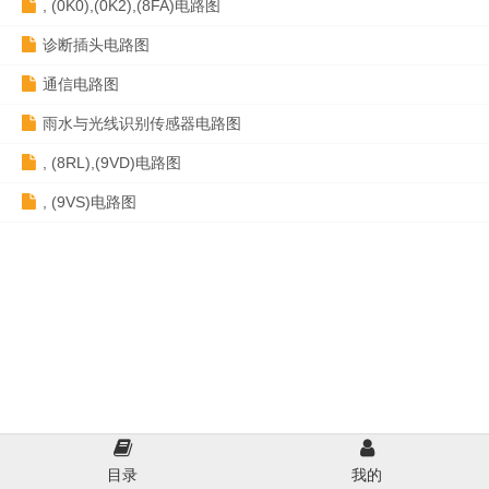
, (0K0),(0K2),(8FA)电路图
诊断插头电路图
通信电路图
雨水与光线识别传感器电路图
, (8RL),(9VD)电路图
, (9VS)电路图
目录
我的