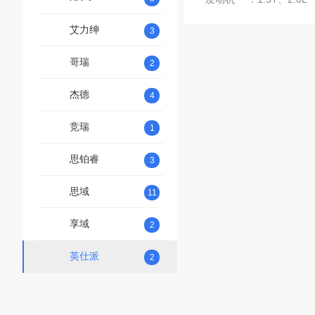
艾力绅
3
哥瑞
2
杰德
4
竞瑞
1
思铂睿
3
思域
11
享域
2
英仕派
2