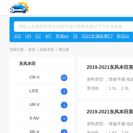
152
UR
GT
M7
奇瑞eq
76
2021长城哈弗F7
欧拉Iq
当前位置：
首页
东风本田
英仕派
东风本田
2019-2021东风本
CR-V
12
资料类型 ：维修手册,电
发动机 ：1.5L、2.0L
LIFE
1
UR-V
1
2019-2021东风本田
X-NV
1
资料类型 ：维修手册,电
XR-V
3
发动机 ：1.5T、2.0L