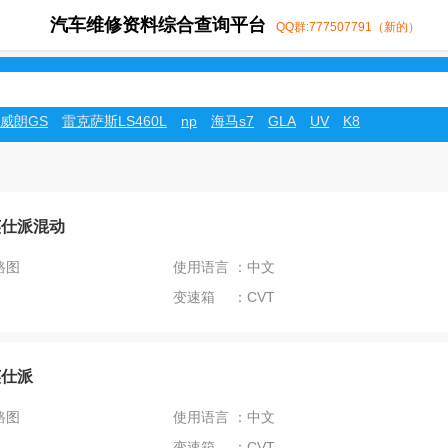
汽车维修资料综合查询平台
QQ群:777507791（新的）
威朗GS
雷克萨斯LS460L
np
海马s7
GLA
UV
K8
田英仕派混动
路图
使用语言 ：中文
变速箱 ：CVT
英仕派
路图
使用语言 ：中文
变速箱 ：CVT