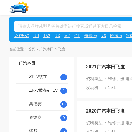
荣威550
UR
152
RX
M7
GT
奇瑞eq
76
欧拉Iq
2
当前位置：
首页
广汽本田
飞度
广汽本田
2021广汽本田飞度
ZR-V致在
1
资料类型 ：维修手册,电
发动机 ：1.5L
ZR-V致在eHEV
1
奥德赛
10
2020广汽本田飞度
奥德赛
9
资料类型 ：维修手册,电
缤智
5
发动机 ：1.5L