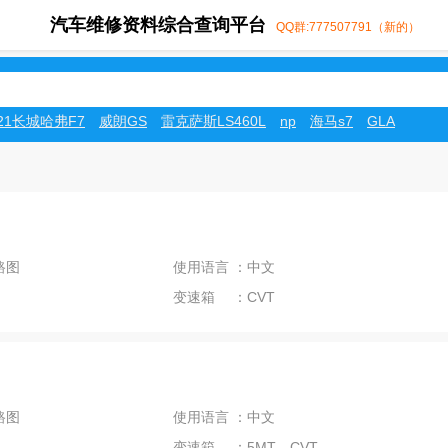
汽车维修资料综合查询平台
QQ群:777507791（新的）
021长城哈弗F7
威朗GS
雷克萨斯LS460L
np
海马s7
GLA
路图
使用语言 ：中文
变速箱 ：CVT
路图
使用语言 ：中文
变速箱 ：5MT、CVT