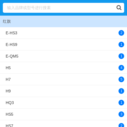
红旗
E-HS3
2
E-HS9
1
E-QM5
1
H5
4
H7
5
H9
1
HQ3
1
HS5
3
HS7
2