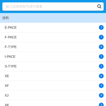
捷豹
E-PACE
3
F-PACE
7
F-TYPE
6
I-PACE
2
S-TYPE
2
XE
6
XF
4
XJ
9
XK
3