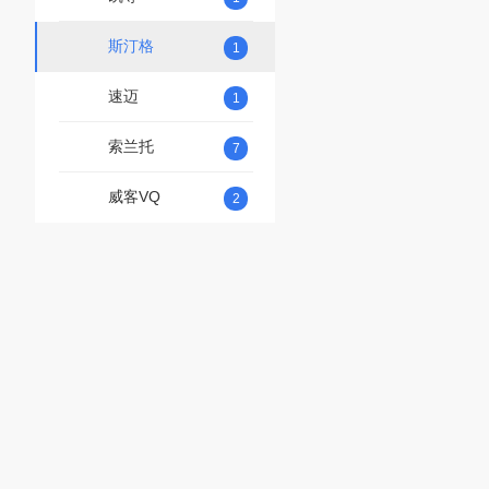
斯汀格
1
速迈
1
索兰托
7
威客VQ
2