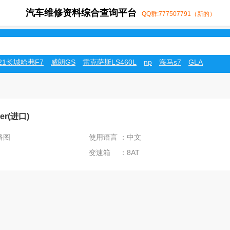
汽车维修资料综合查询平台
QQ群:777507791（新的）
021长城哈弗F7
威朗GS
雷克萨斯LS460L
np
海马s7
GLA
er(进口)
路图
使用语言 ：中文
变速箱 ：8AT