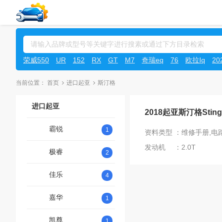
荣威550
UR
152
RX
GT
M7
奇瑞eq
76
欧拉Iq
2
当前位置：
首页
进口起亚
斯汀格
进口起亚
2018起亚斯汀格Sting
霸锐
1
资料类型 ：维修手册,电
发动机 ：2.0T
极睿
2
佳乐
4
嘉华
1
凯尊
1