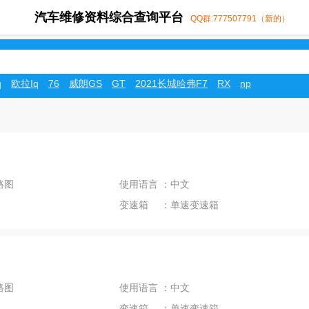
汽车维修资料综合查询平台
QQ群:777507791（新的）
q
欧拉Iq
76
威朗GS
GT
2021长城哈弗F7
RX
np
路图
使用语言 ：中文
变速箱 ：单速变速箱
路图
使用语言 ：中文
变速箱 ：单速变速箱