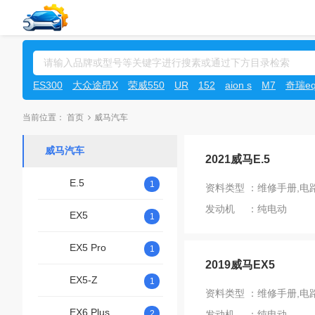
ES300
大众途昂X
荣威550
UR
152
aion s
M7
奇瑞e
当前位置：
首页
威马汽车
威马汽车
2021威马E.5
E.5
1
资料类型 ：维修手册,电
发动机 ：纯电动
EX5
1
EX5 Pro
1
2019威马EX5
EX5-Z
1
资料类型 ：维修手册,电
EX6 Plus
2
发动机 ：纯电动