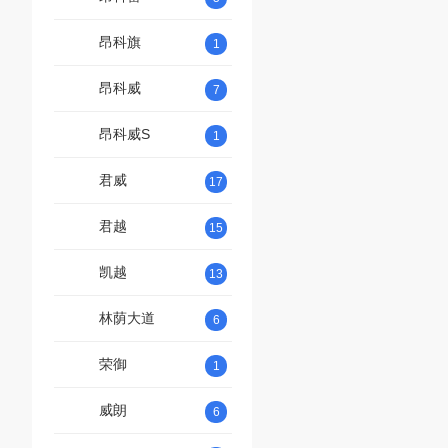
昂科旗
1
昂科威
7
昂科威S
1
君威
17
君越
15
凯越
13
林荫大道
6
荣御
1
威朗
6