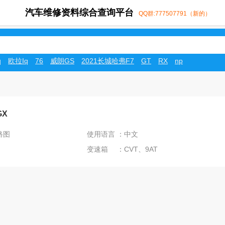
汽车维修资料综合查询平台
QQ群:777507791（新的）
q
欧拉Iq
76
威朗GS
2021长城哈弗F7
GT
RX
np
GX
路图
使用语言 ：中文
变速箱 ：CVT、9AT