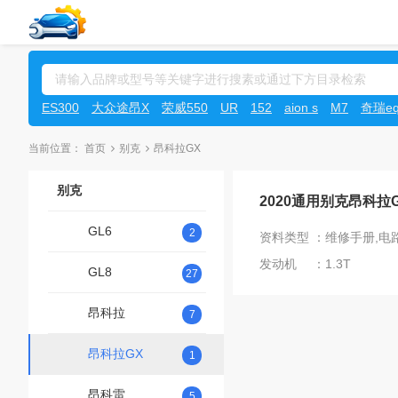
ES300
大众途昂X
荣威550
UR
152
aion s
M7
奇瑞e
当前位置：
首页
别克
昂科拉GX
别克
2020通用别克昂科拉
GL6
2
资料类型 ：维修手册,电
发动机 ：1.3T
GL8
27
昂科拉
7
昂科拉GX
1
昂科雷
5